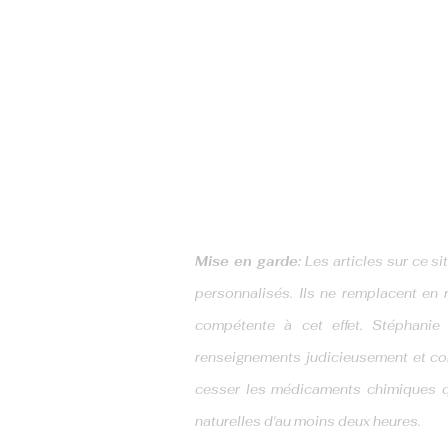
ME JOINDRE
418 633-4449
stephanieaudetnd@hotmai
Mise en garde:
Les articles sur ce s
personnalisés. Ils ne remplacent en r
compétente à cet effet. Stéphanie 
renseignements judicieusement et co
cesser les médicaments chimiques qu
naturelles d'au moins deux heures.