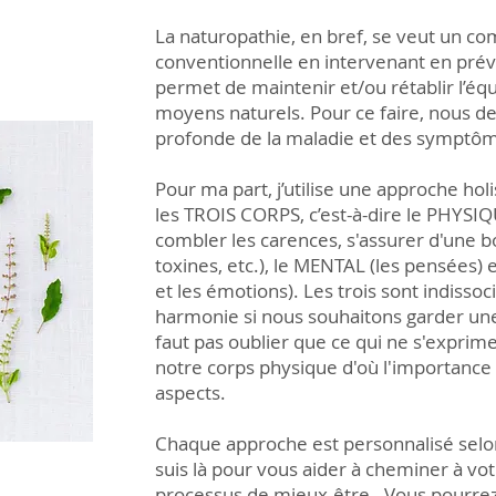
La naturopathie, en bref, se veut un c
conventionnelle en intervenant en préve
permet de maintenir et/ou rétablir l’équi
moyens naturels. Pour ce faire, nous d
profonde de la maladie et des symptô
Pour ma part, j’utilise une approche holi
les TROIS CORPS, c’est-à-dire le PHYSIQU
combler les carences, s'assurer d'une 
toxines, etc.), le MENTAL (les pensées) e
et les émotions). Les trois sont indissoc
harmonie si nous souhaitons garder une
faut pas oublier que ce qui ne s'exprim
notre corps physique d'où l'importance d
aspects.
Chaque approche est personnalisé selon
suis là pour vous aider à cheminer à vo
processus de mieux-être. Vous pourrez