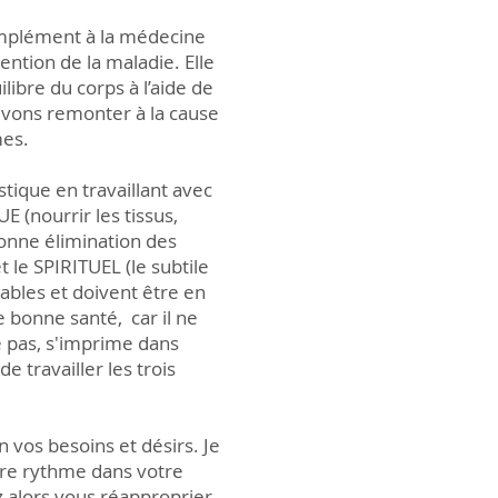
omplément à la médecine
ntion de la maladie. Elle
libre du corps à l’aide de
evons remonter à la cause
mes.
stique en travaillant avec
E (nourrir les tissus,
bonne élimination des
t le SPIRITUEL (le subtile
iables et doivent être en
 bonne santé, car il ne
e pas, s'imprime dans
e travailler les trois
 vos besoins et désirs. Je
tre rythme dans votre
 alors vous réapproprier