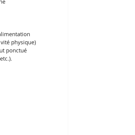
ne 
alimentation 
ivité physique) 
out ponctué 
etc.).