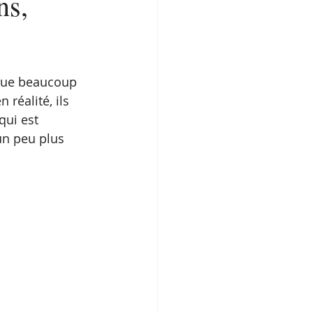
ns,
 que beaucoup 
réalité, ils 
qui est 
 un peu plus 