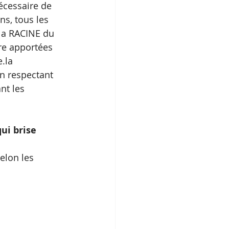
nécessaire de 
s, tous les 
 la RACINE du 
re apportées 
.la 
en respectant 
nt les 
ui brise 
elon les 