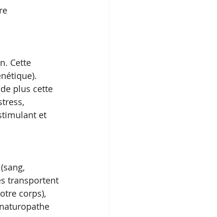
re 
n. Cette 
nétique).  
e plus cette 
stress, 
timulant et 
 (sang, 
s transportent 
tre corps), 
 naturopathe 