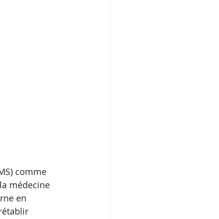
(OMS) comme 
 la médecine 
rne en 
établir 