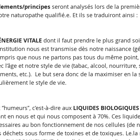
dements/principes
 seront analysés lors de la premiè
tre naturopathe qualifié.e. Et ils se traduiront ainsi :
ÉNERGIE VITALE 
dont il faut prendre le plus grand soi
onstitution nous est transmise dès notre naissance (gé
mpris que nous ne partons pas tous du même point, d
 l’âge et notre style de vie (tabac, alcool, nourriture, 
nts, etc.).  Le but sera donc de la maximiser en la s
ulièrement le style de vie. 
’humeurs’’, c’est-à-dire aux 
LIQUIDES BIOLOGIQUES
lant en nous et qui nous composent à 70%. Ces liquide
ssaires au bon fonctionnement de nos cellules (de no
déchets sous forme de toxines et de toxiques. Le.la