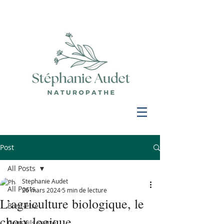
Post
All Posts
Stephanie Audet
All Posts
26 mars 2024
5 min de lecture
L’agriculture biologique, le
Bien-être
choix logique
Conseils santé